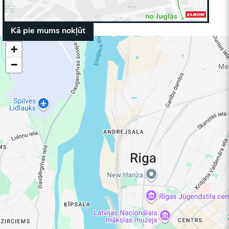
Kā pie mums nokļūt
+
−