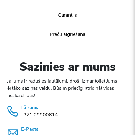
Garantija
Preču atgriešana
Sazinies ar mums
Ja jums ir radušies jautājumi, droši izmantojiet Jums
ērtāko saziņas veidu. Būsim priecīgi atrisināt visas
neskaidrības!
Tālrunis
+371 29900614
E-Pasts