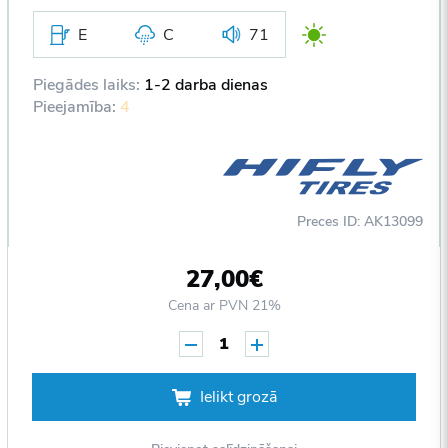
E
C
71
Piegādes laiks:
1-2 darba dienas
Pieejamība:
4
Preces ID: AK13099
27,00€
Cena ar PVN 21%
1
Ielikt grozā