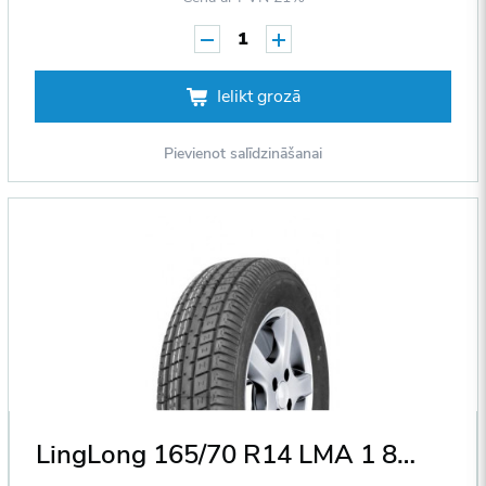
1
Ielikt grozā
Pievienot salīdzināšanai
LingLong 165/70 R14 LMA 1 81T DOT2011