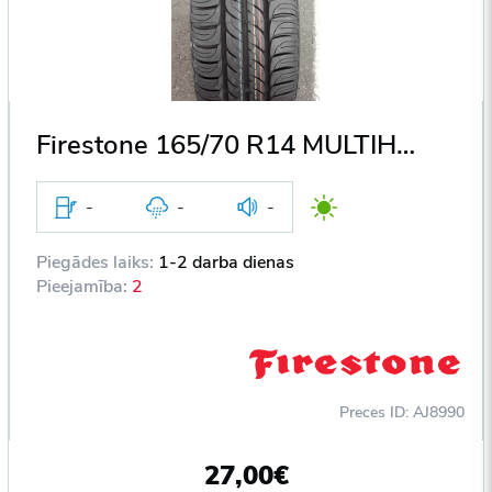
Firestone 165/70 R14 MULTIHWAWK 81T DOT2009
-
-
-
Piegādes laiks:
1-2 darba dienas
Pieejamība:
2
Preces ID: AJ8990
27,00€