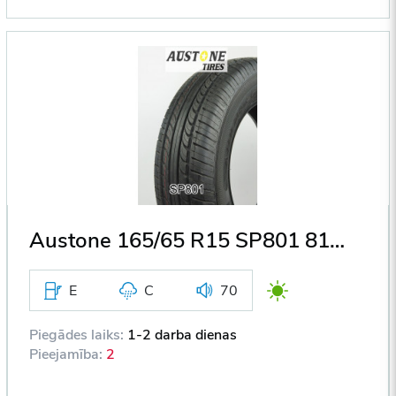
Austone 165/65 R15 SP801 81H DOT2020
E
C
70
Piegādes laiks:
1-2 darba dienas
Pieejamība:
2