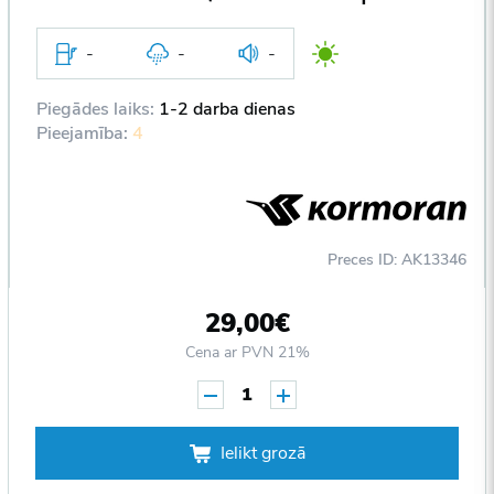
-
-
-
Piegādes laiks:
1-2 darba dienas
Pieejamība:
4
Preces ID: AK13346
29,00€
Cena ar PVN 21%
1
Ielikt grozā