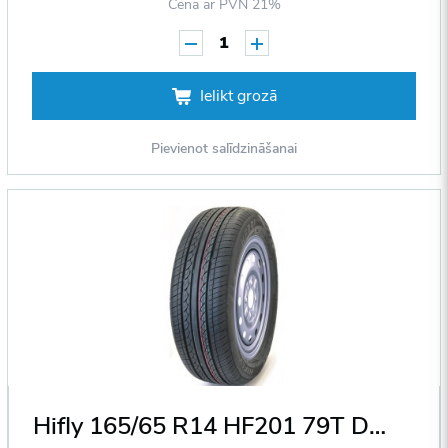
Cena ar PVN 21%
1
Ielikt grozā
Pievienot salīdzināšanai
Hifly 165/65 R14 HF201 79T DOT2018