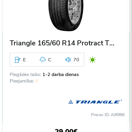
Triangle 165/60 R14 Protract TE301 75H DOT2018
E
C
70
Piegādes laiks:
1-2 darba dienas
Pieejamība:
6
Preces ID: AJ8986
29,00€