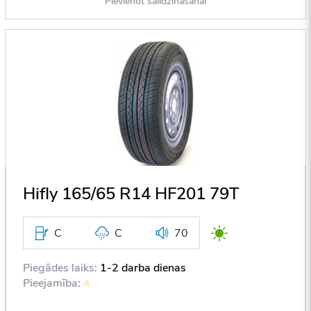
Pievienot salīdzināšanai
Hifly 165/65 R14 HF201 79T
C
C
70
Piegādes laiks:
1-2 darba dienas
Pieejamība:
4