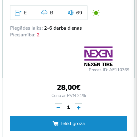
E
B
69
Piegādes laiks:
2-6 darba dienas
Pieejamība:
2
Preces ID: AE110369
28,00€
Cena ar PVN 21%
1
Ielikt grozā