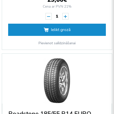
Cena ar PVN 21%
1
Ielikt grozā
Pievienot salīdzināšanai
Roadstone 185/55 R14 EURO-WIN 80T DOT2012