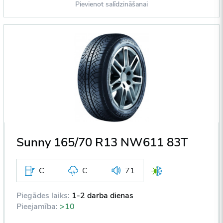
Pievienot salīdzināšanai
Sunny 165/70 R13 NW611 83T
C
C
71
Piegādes laiks:
1-2 darba dienas
Pieejamība:
>10