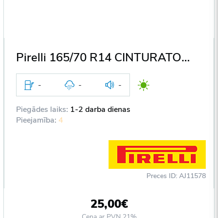
Pirelli 165/70 R14 CINTURATO P4 (500km brauktas) 81T DOT2005
-
-
-
Piegādes laiks:
1-2 darba dienas
Pieejamība:
4
Preces ID: AJ11578
25,00€
Cena ar PVN 21%