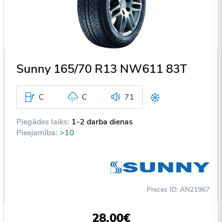
Sunny 165/70 R13 NW611 83T
C
C
71
Piegādes laiks:
1-2 darba dienas
Pieejamība:
>10
Preces ID: AN21967
28,00€