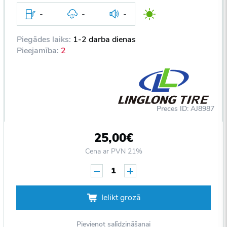
-
-
-
Piegādes laiks:
1-2 darba dienas
Pieejamība:
2
Preces ID: AJ8987
25,00€
Cena ar PVN 21%
1
Ielikt grozā
Pievienot salīdzināšanai