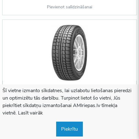
Pievienot salīdzināšanai
Šī vietne izmanto sīkdatnes, lai uzlabotu lietošanas pieredzi
Hankook 155/55 R14 W604 69Q DOT2003
un optimizētu tās darbību. Turpinot lietot šo vietni, Jūs
piekrītiet sīkdatņu izmantošanai AMIriepas.lv tīmekļa
-
-
-
vietnē. Lasīt vairāk
Piegādes laiks:
1-2 darba dienas
Piekrītu
Pieejamība:
2