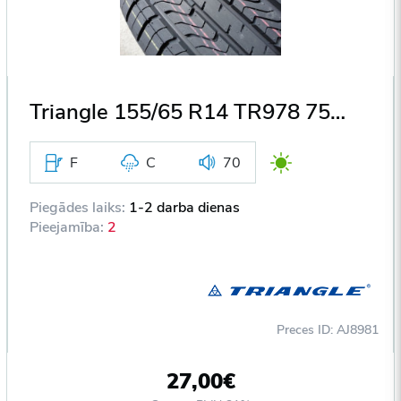
Triangle 155/65 R14 TR978 75H DOT2018
F
C
70
Piegādes laiks:
1-2 darba dienas
Pieejamība:
2
Preces ID: AJ8981
27,00€