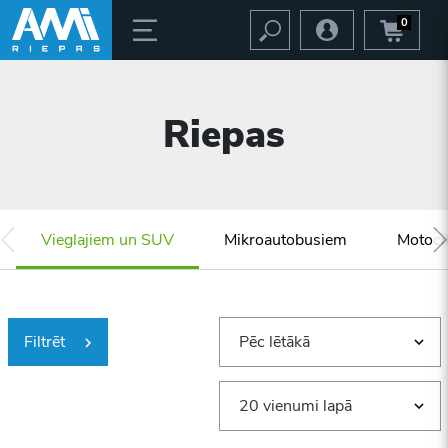
0
Riepas
Vieglajiem un SUV
Mikroautobusiem
Motoci
Filtrēt
Pēc lētākā
20 vienumi lapā