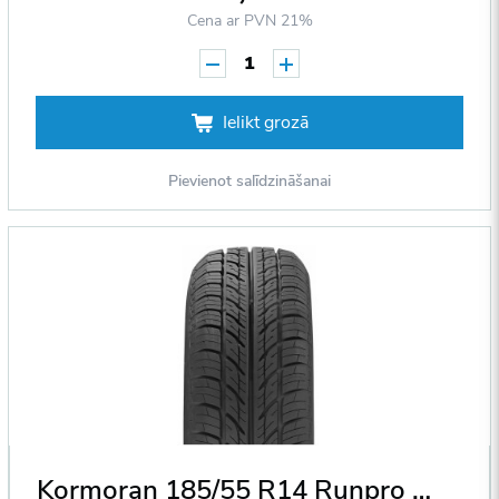
Cena ar PVN 21%
1
Ielikt grozā
Pievienot salīdzināšanai
Kormoran 185/55 R14 Runpro B3 80H DOT2014