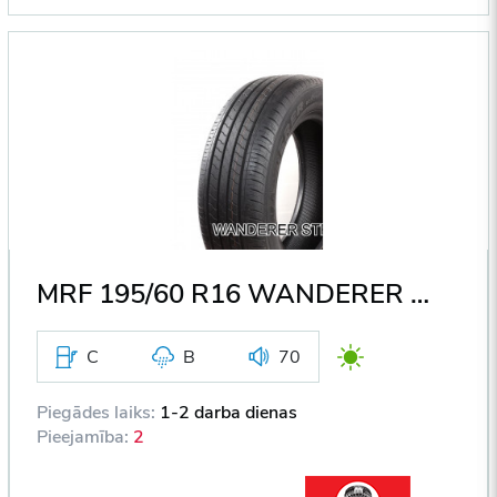
MRF 195/60 R16 WANDERER STREET ECOTRED A1 89H DOT2022
C
B
70
Piegādes laiks:
1-2 darba dienas
Pieejamība:
2