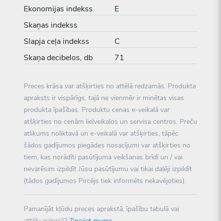
Ekonomijas indekss
E
Skaņas indekss
Slapja ceļa indekss
C
Skaņa decibelos, db
71
Preces krāsa var atšķirties no attēlā redzamās. Produkta
apraksts ir vispārīgs, tajā ne vienmēr ir minētas visas
produkta īpašības. Produktu cenas e-veikalā var
atšķirties no cenām lielveikalos un servisa centros. Preču
atlikums noliktavā un e-veikalā var atšķirties, tāpēc
šādos gadījumos piegādes nosacījumi var atšķirties no
tiem, kas norādīti pasūtījuma veikšanas brīdī un / vai
nevarēsim izpildīt Jūsu pasūtījumu vai tikai daļēji izpildīt
(tādos gadījumos Pircējs tiek informēts nekavējoties).
Pamanījāt kļūdu preces aprakstā, īpašību tabulā vai
attēlu galerijā?
Ziņojiet mums