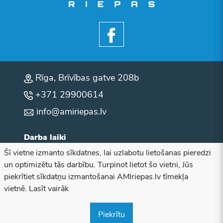
Rīga, Brīvības gatve 208b
+371 29900614
info@amiriepas.lv
Darba laiki
Šī vietne izmanto sīkdatnes, lai uzlabotu lietošanas pieredzi
P.O.T.C.P: 10:00 - 18:00
un optimizētu tās darbību. Turpinot lietot šo vietni, Jūs
Sestdiena: brīvs
piekrītiet sīkdatņu izmantošanai AMIriepas.lv tīmekļa
vietnē. Lasīt vairāk
Svētdiena: brīvs
© 2026 AMI Riepas
Piekrītu