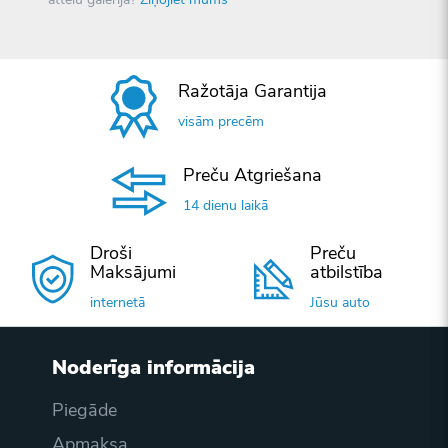
Ražotāja Garantija
visām precēm
Preču Atgriešana
14 dienu laikā
Droši
Preču
Maksājumi
atbilstība
internetā
Jūsu auto
Noderīga informācija
Piegāde
Apmaksa