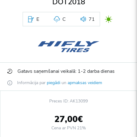
DOT2018
E
C
71
Gatavs saņemšanai veikalā: 1-2 darba dienas
Informācija par
piegādi
un
apmaksas veidiem
Preces ID: AK13099
27,00€
Cena ar PVN 21%