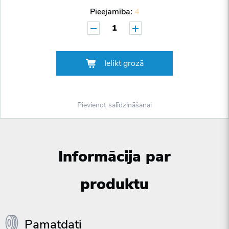
Pieejamība:
4
1
Ielikt grozā
Pievienot salīdzināšanai
Informācija par
produktu
Pamatdati