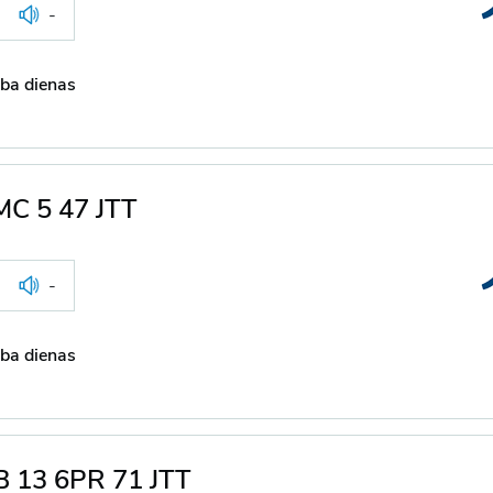
-
ba dienas
MC 5 47 JTT
-
ba dienas
B 13 6PR 71 JTT