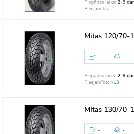
Piegādes laiks:
2-9 dar
Pieejamība:
7
Mitas 120/70
-
-
Piegādes laiks:
2-9 dar
Pieejamība:
>10
-
-