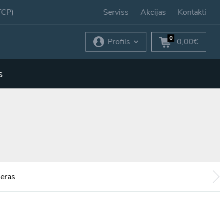
TCP)
Serviss
Akcijas
Kontakti
0
Profils
0,00€
s
eras