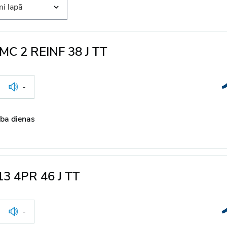
i lapā
 MC 2 REINF 38 J TT
-
ba dienas
13 4PR 46 J TT
-