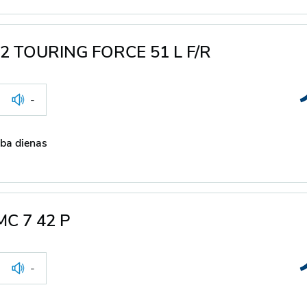
12 TOURING FORCE 51 L F/R
-
ba dienas
MC 7 42 P
-