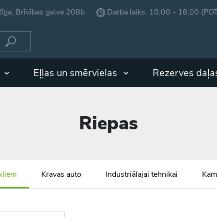
īga, Brīvības gatve 208b
Darba laiks: 10:00 - 18:00 (PO
i
Eļļas un smērvielas
Rezerves daļa
Riepas
kliem
Kravas auto
Industriālajai tehnikai
Kam