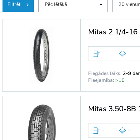
Filtrēt
Pēc lētākā
20 vienum
Mitas 2 1/4-16
-
-
Piegādes laiks:
2-9 dar
Pieejamība:
>10
Mitas 3.50-8B 
-
-