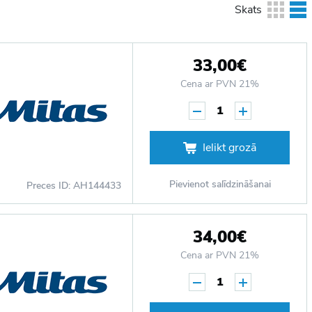
Skats
33,00€
Cena ar PVN 21%
1
Ielikt grozā
Pievienot salīdzināšanai
Preces ID: AH144433
34,00€
Cena ar PVN 21%
1