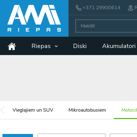
+371 29900614
R
Riepas
Diski
Akumulator
Vieglajiem un SUV
Mikroautobusiem
Motoci