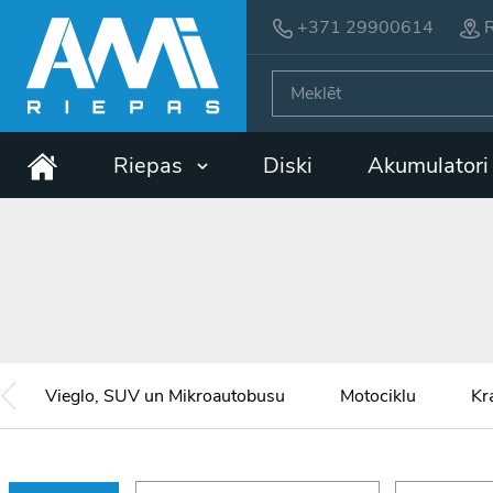
+371 29900614
R
Riepas
Diski
Akumulator
Vieglo, SUV un Mikroautobusu
Motociklu
Kr