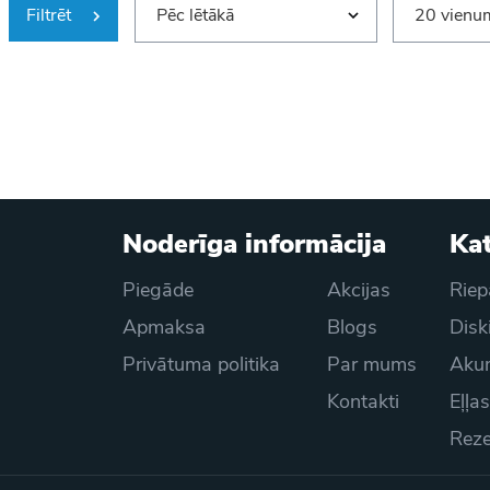
Filtrēt
Pēc lētākā
20 vienum
Noderīga informācija
Kat
Piegāde
Akcijas
Riep
Apmaksa
Blogs
Disk
Privātuma politika
Par mums
Akum
Kontakti
Eļļa
Reze