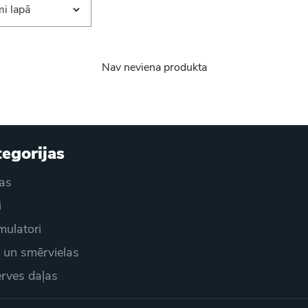
i lapā
Nav neviena produkta
egorijas
as
i
ulatori
s un smērvielas
rves daļas