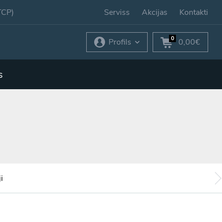
TCP)
Serviss
Akcijas
Kontakti
0
Profils
0,00€
s
i