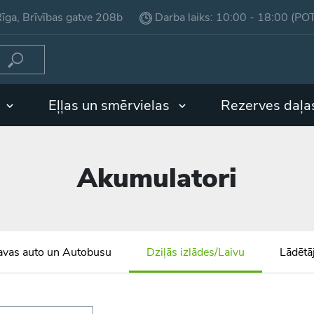
īga, Brīvības gatve 208b
Darba laiks: 10:00 - 18:00 (PO
i
Eļļas un smērvielas
Rezerves daļa
Akumulatori
avas auto un Autobusu
Dziļās izlādes/Laivu
Lādētāj