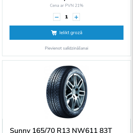
Cena ar PVN 21%
1
Ielikt grozā
Pievienot salīdzināšanai
Sunny 165/70 R13 NW611 83T