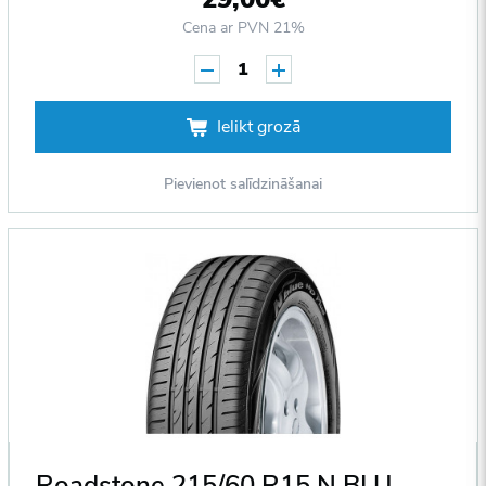
Cena ar PVN 21%
1
Ielikt grozā
Pievienot salīdzināšanai
Roadstone 215/60 R15 N BLUE HD 94H DOT2013