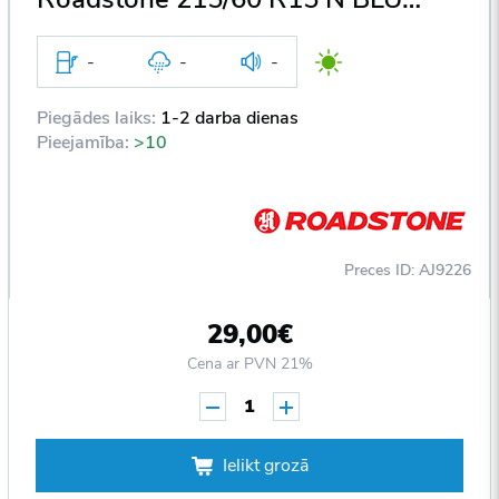
-
-
-
Piegādes laiks:
1-2 darba dienas
Pieejamība:
>10
Preces ID: AJ9226
29,00€
Cena ar PVN 21%
1
Ielikt grozā