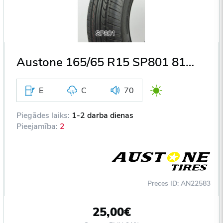
Austone 165/65 R15 SP801 81H DOT2020
E
C
70
Piegādes laiks:
1-2 darba dienas
Pieejamība:
2
Preces ID: AN22583
25,00€