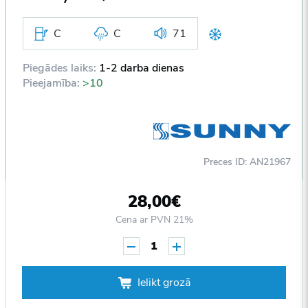
C
C
71
Piegādes laiks:
1-2 darba dienas
Pieejamība:
>10
Preces ID: AN21967
28,00€
Cena ar PVN 21%
1
Ielikt grozā