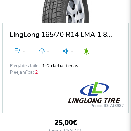
LingLong 165/70 R14 LMA 1 81T DOT2011
-
-
-
Piegādes laiks:
1-2 darba dienas
Pieejamība:
2
Preces ID: AJ8987
25,00€
Cena ar PVN 21%