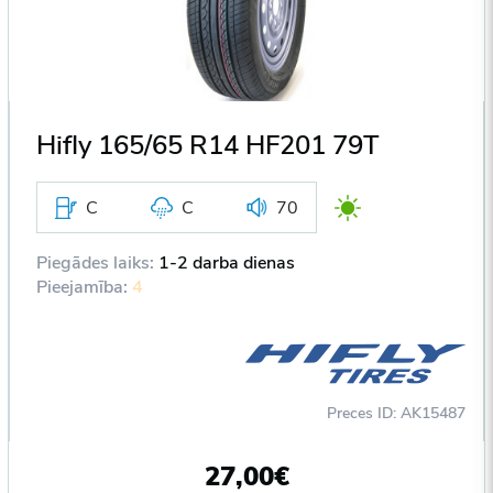
Hifly 165/65 R14 HF201 79T
C
C
70
Piegādes laiks:
1-2 darba dienas
Pieejamība:
4
Preces ID: AK15487
27,00€