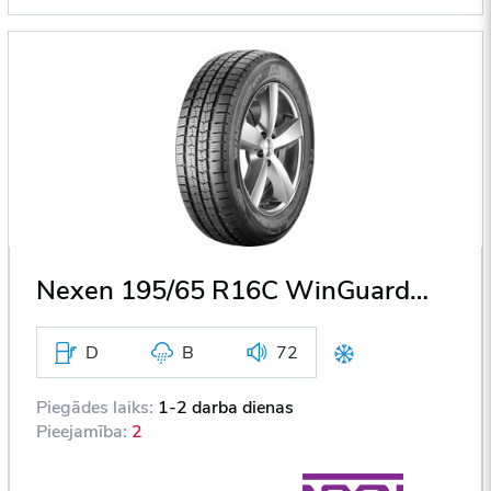
Nexen 195/65 R16C WinGuard WT1 104/102T DOT2017
D
B
72
Piegādes laiks:
1-2 darba dienas
Pieejamība:
2