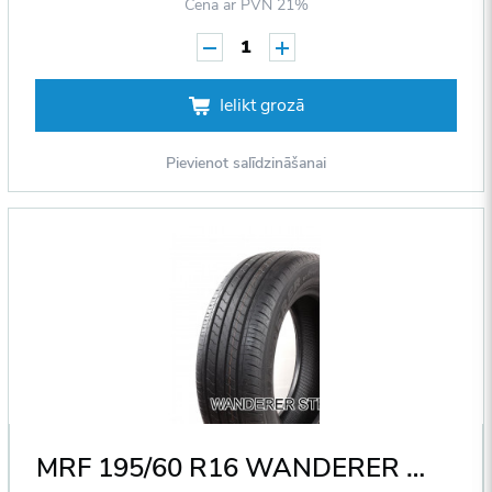
Cena ar PVN 21%
1
Ielikt grozā
Pievienot salīdzināšanai
MRF 195/60 R16 WANDERER STREET ECOTRED A1 89H DOT2022