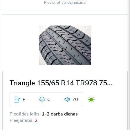
Pievienot salīdzināšanai
Triangle 155/65 R14 TR978 75H DOT2018
F
C
70
Piegādes laiks:
1-2 darba dienas
Pieejamība:
2