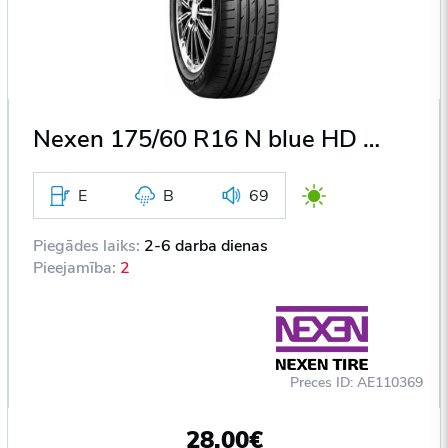
Nexen 175/60 R16 N blue HD Plus 82H DOT2014
E
B
69
Piegādes laiks:
2-6 darba dienas
Pieejamība:
2
Preces ID: AE110369
28,00€