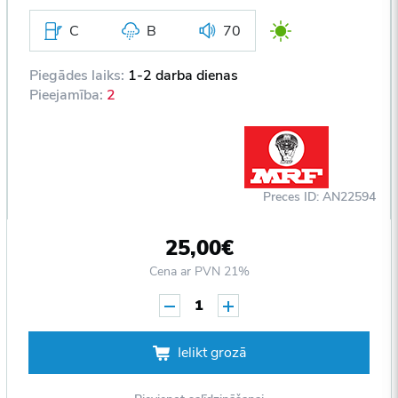
C
B
70
Piegādes laiks:
1-2 darba dienas
Pieejamība:
2
Preces ID: AN22594
25,00€
Cena ar PVN 21%
1
Ielikt grozā