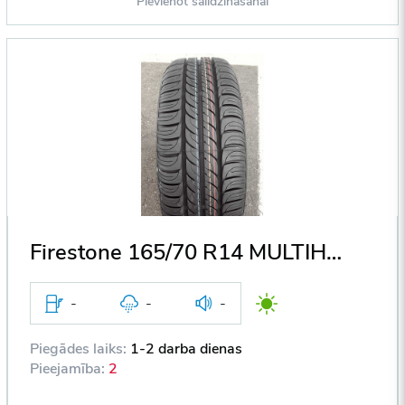
Pievienot salīdzināšanai
Firestone 165/70 R14 MULTIHWAWK 81T DOT2009
-
-
-
Piegādes laiks:
1-2 darba dienas
Pieejamība:
2