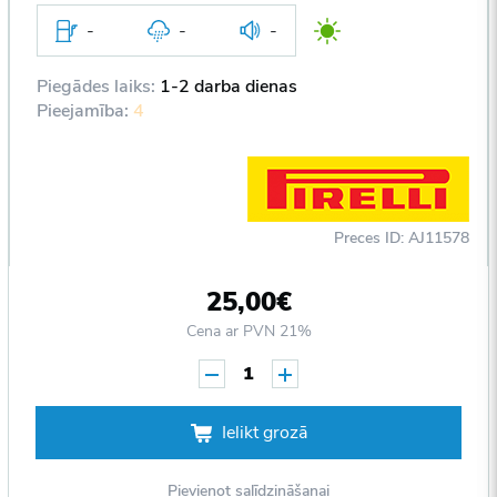
-
-
-
Piegādes laiks:
1-2 darba dienas
Pieejamība:
4
Preces ID: AJ11578
25,00€
Cena ar PVN 21%
1
Ielikt grozā
Pievienot salīdzināšanai