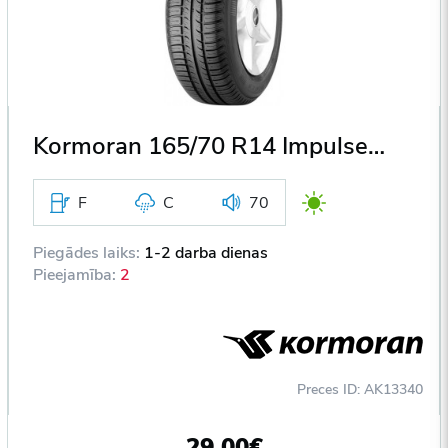
Kormoran 165/70 R14 Impulser B 81T DOT2013
F
C
70
Piegādes laiks:
1-2 darba dienas
Pieejamība:
2
Preces ID: AK13340
29,00€