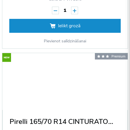
1
Ielikt grozā
Pievienot salīdzināšanai
Premium
Pirelli 165/70 R14 CINTURATO P4 (500km brauktas) 81T DOT2005