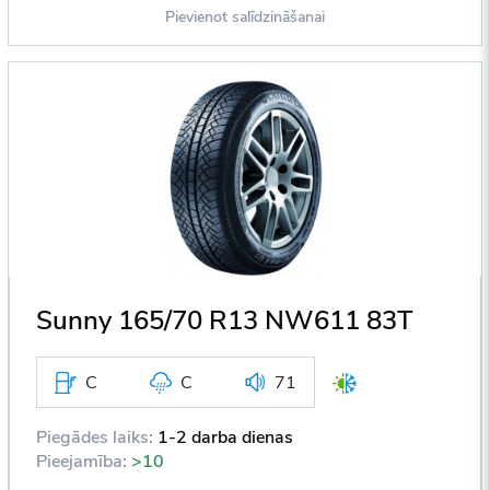
Pievienot salīdzināšanai
Sunny 165/70 R13 NW611 83T
C
C
71
Piegādes laiks:
1-2 darba dienas
Pieejamība:
>10