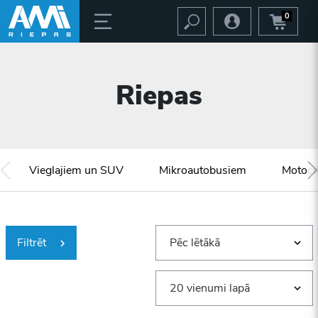
0
Riepas
Vieglajiem un SUV
Mikroautobusiem
Motoci
Filtrēt
Pēc lētākā
20 vienumi lapā