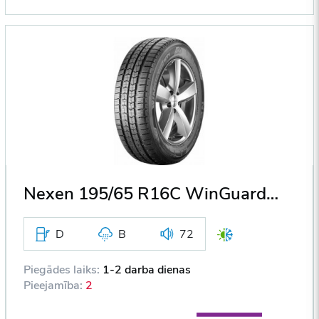
Nexen 195/65 R16C WinGuard WT1 104/102T DOT2017
D
B
72
Piegādes laiks:
1-2 darba dienas
Pieejamība:
2