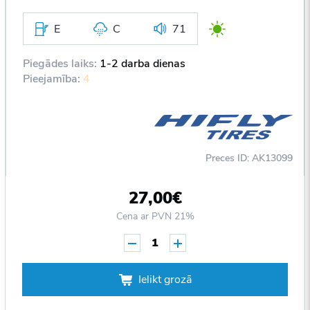
E
C
71
Piegādes laiks:
1-2 darba dienas
Pieejamība:
4
Preces ID: AK13099
27,00€
Cena ar PVN 21%
1
Ielikt grozā