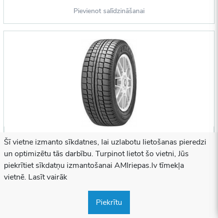
Pievienot salīdzināšanai
Šī vietne izmanto sīkdatnes, lai uzlabotu lietošanas pieredzi
Hankook 155/55 R14 W604 69Q DOT2003
un optimizētu tās darbību. Turpinot lietot šo vietni, Jūs
piekrītiet sīkdatņu izmantošanai AMIriepas.lv tīmekļa
-
-
-
vietnē. Lasīt vairāk
Piegādes laiks:
1-2 darba dienas
Piekrītu
Pieejamība:
2