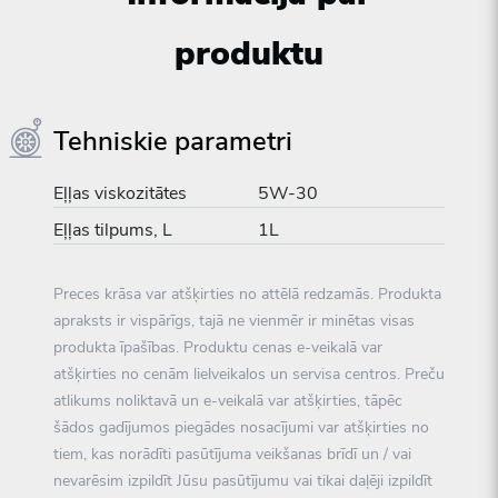
produktu
Tehniskie parametri
Eļļas viskozitātes
5W-30
Eļļas tilpums, L
1L
Preces krāsa var atšķirties no attēlā redzamās. Produkta
apraksts ir vispārīgs, tajā ne vienmēr ir minētas visas
produkta īpašības. Produktu cenas e-veikalā var
atšķirties no cenām lielveikalos un servisa centros. Preču
atlikums noliktavā un e-veikalā var atšķirties, tāpēc
šādos gadījumos piegādes nosacījumi var atšķirties no
tiem, kas norādīti pasūtījuma veikšanas brīdī un / vai
nevarēsim izpildīt Jūsu pasūtījumu vai tikai daļēji izpildīt