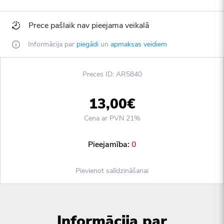
Prece pašlaik nav pieejama veikalā
Informācija par
piegādi
un
apmaksas veidiem
Preces ID: AR5840
13,00€
Cena ar PVN 21%
Pieejamība:
0
Pievienot salīdzināšanai
Informācija par