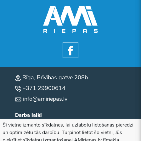
Rīga, Brīvības gatve 208b
+371 29900614
info@amiriepas.lv
Darba laiki
Šī vietne izmanto sīkdatnes, lai uzlabotu lietošanas pieredzi
P.O.T.C.P: 10:00 - 18:00
un optimizētu tās darbību. Turpinot lietot šo vietni, Jūs
Sestdiena: brīvs
piekrītiet sīkdatņu izmantošanai AMIriepas.lv tīmekļa