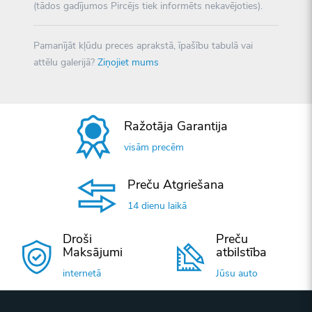
(tādos gadījumos Pircējs tiek informēts nekavējoties).
Pamanījāt kļūdu preces aprakstā, īpašību tabulā vai
attēlu galerijā?
Ziņojiet mums
Ražotāja Garantija
visām precēm
Preču Atgriešana
14 dienu laikā
Droši
Preču
Maksājumi
atbilstība
internetā
Jūsu auto