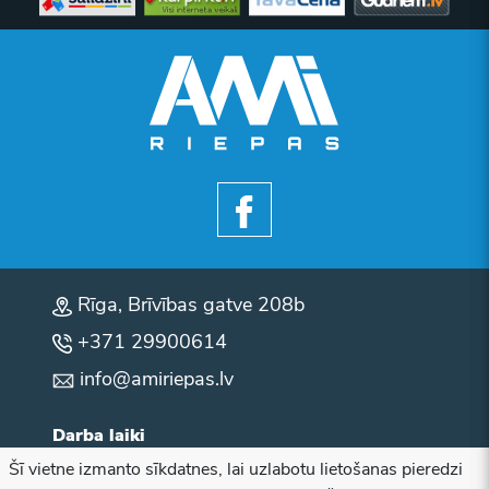
Rīga, Brīvības gatve 208b
+371 29900614
info@amiriepas.lv
Darba laiki
Šī vietne izmanto sīkdatnes, lai uzlabotu lietošanas pieredzi
P.O.T.C.P: 10:00 - 18:00