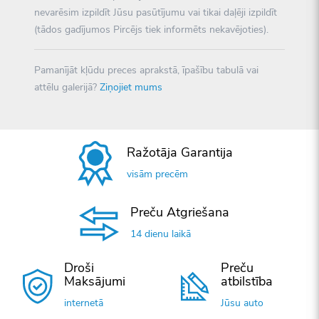
nevarēsim izpildīt Jūsu pasūtījumu vai tikai daļēji izpildīt
(tādos gadījumos Pircējs tiek informēts nekavējoties).
Pamanījāt kļūdu preces aprakstā, īpašību tabulā vai
attēlu galerijā?
Ziņojiet mums
Ražotāja Garantija
visām precēm
Preču Atgriešana
14 dienu laikā
Droši
Preču
Maksājumi
atbilstība
internetā
Jūsu auto