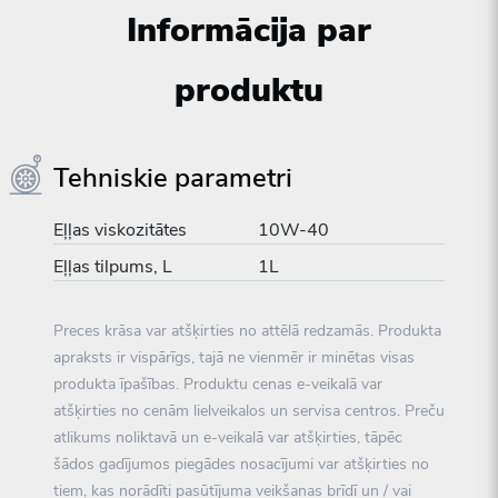
Informācija par
produktu
Tehniskie parametri
Eļļas viskozitātes
10W-40
Eļļas tilpums, L
1L
Preces krāsa var atšķirties no attēlā redzamās. Produkta
apraksts ir vispārīgs, tajā ne vienmēr ir minētas visas
produkta īpašības. Produktu cenas e-veikalā var
atšķirties no cenām lielveikalos un servisa centros. Preču
atlikums noliktavā un e-veikalā var atšķirties, tāpēc
šādos gadījumos piegādes nosacījumi var atšķirties no
tiem, kas norādīti pasūtījuma veikšanas brīdī un / vai