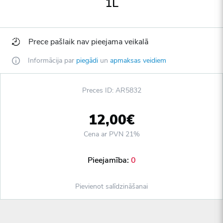
1L
Prece pašlaik nav pieejama veikalā
Informācija par
piegādi
un
apmaksas veidiem
Preces ID: AR5832
12,00€
Cena ar PVN 21%
Pieejamība:
0
Pievienot salīdzināšanai