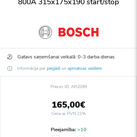
800A 315x175x190 start/stop
Gatavs saņemšanai veikalā: 0-3 darba dienas
Informācija par
piegādi
un
apmaksas veidiem
Preces ID: AR2099
165,00€
Cena ar PVN 21%
Pieejamība:
>10