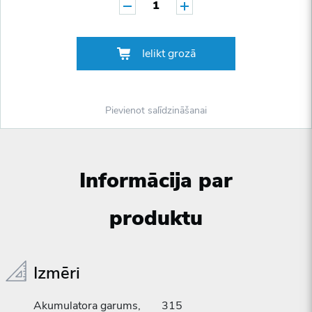
1
Ielikt grozā
Pievienot salīdzināšanai
Informācija par
produktu
Izmēri
Akumulatora garums,
315