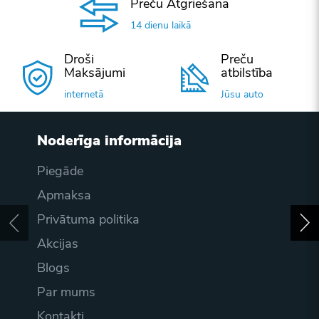
Preču Atgriešana
14 dienu laikā
Droši
Preču
Maksājumi
atbilstība
internetā
Jūsu auto
Noderīga informācija
Piegāde
Apmaksa
Privātuma politika
Akcijas
Blogs
Par mums
Kontakti