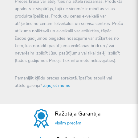
Preces krāsa var atšķirties no attēlā redzamās. Produkta
apraksts ir vispārīgs, tajā ne vienmēr ir minētas visas
produkta īpašības. Produktu cenas e-veikalā var
atšķirties no cenām lielveikalos un servisa centros. Preču
atlikums noliktavā un e-veikalā var atšķirties, tāpēc
šādos gadījumos piegādes nosacījumi var atšķirties no
tiem, kas norādīti pasūtījuma veikšanas brīdī un / vai
nevarēsim izpildīt Jūsu pasūtījumu vai tikai daļēji izpildīt
(tādos gadījumos Pircējs tiek informēts nekavējoties).
Pamanījāt kļūdu preces aprakstā, īpašību tabulā vai
attēlu galerijā?
Ziņojiet mums
Ražotāja Garantija
visām precēm