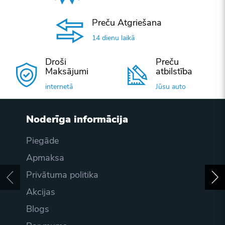
Preču Atgriešana
14 dienu laikā
Droši
Preču
Maksājumi
atbilstība
internetā
Jūsu auto
Noderīga informācija
Piegāde
Apmaksa
Privātuma politika
Akcijas
Blogs