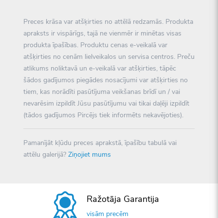
Preces krāsa var atšķirties no attēlā redzamās. Produkta
apraksts ir vispārīgs, tajā ne vienmēr ir minētas visas
produkta īpašības. Produktu cenas e-veikalā var
atšķirties no cenām lielveikalos un servisa centros. Preču
atlikums noliktavā un e-veikalā var atšķirties, tāpēc
šādos gadījumos piegādes nosacījumi var atšķirties no
tiem, kas norādīti pasūtījuma veikšanas brīdī un / vai
nevarēsim izpildīt Jūsu pasūtījumu vai tikai daļēji izpildīt
(tādos gadījumos Pircējs tiek informēts nekavējoties).
Pamanījāt kļūdu preces aprakstā, īpašību tabulā vai
attēlu galerijā?
Ziņojiet mums
Ražotāja Garantija
visām precēm