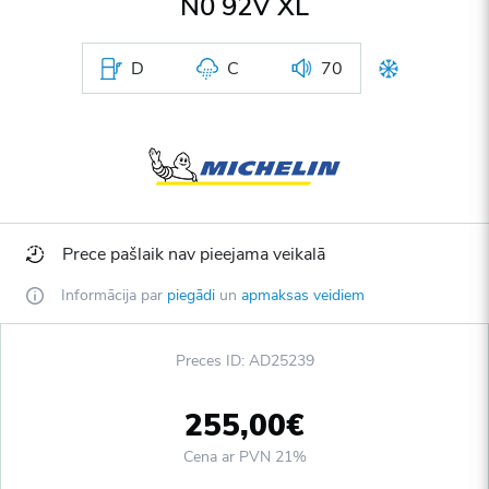
N0 92V XL
D
C
70
Prece pašlaik nav pieejama veikalā
Informācija par
piegādi
un
apmaksas veidiem
Preces ID: AD25239
255,00€
Cena ar PVN 21%